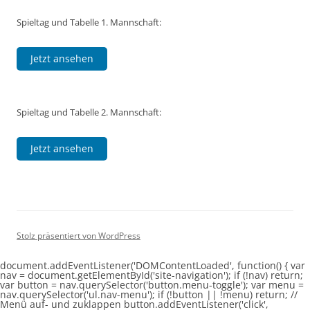
Spieltag und Tabelle 1. Mannschaft:
Jetzt ansehen
Spieltag und Tabelle 2. Mannschaft:
Jetzt ansehen
Stolz präsentiert von WordPress
document.addEventListener('DOMContentLoaded', function() { var
nav = document.getElementById('site-navigation'); if (!nav) return;
var button = nav.querySelector('button.menu-toggle'); var menu =
nav.querySelector('ul.nav-menu'); if (!button || !menu) return; //
Menü auf- und zuklappen button.addEventListener('click',